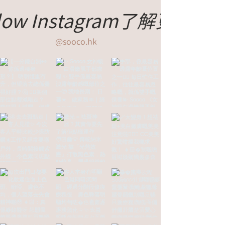
llow Instagram了解更多
@sooco.hk