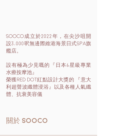
SOOCO成立於2022年，在尖沙咀開
設3,000呎無邊際維港海景日式Spa旗
艦店。
設有極為少見嘅的『日本6星級專業
水療按摩池』
榮獲RED DOT紅點設計大獎的 『意大
利超聲波纖體浸浴』以及各種人氣纖
體、抗衰美容儀
關於 SOOCO