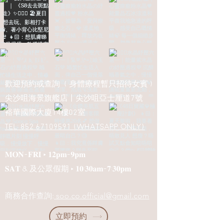
CONTACT Us
歡迎預約或查詢 ( 身體療程暫只招待女賓 )
尖沙咀海景旗艦店丨尖沙咀亞士厘道7號
裕華國際大廈14樓02室
Tel: 852 67109591 (Whatsapp only)
𝐌𝐎𝐍-𝐅𝐑𝐈 ‣ 𝟏𝟐𝐩𝐦-𝟗𝐩𝐦
𝐒𝐀𝐓 & 及公眾假期 ‣ 𝟏𝟎:𝟑𝟎𝐚𝐦-𝟕:𝟑𝟎𝐩𝐦
商務合作查詢:
soo.co.official@gmail.com
立即預約